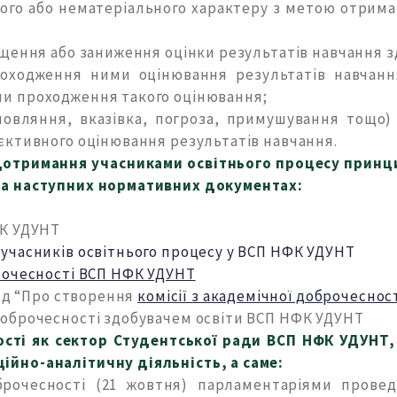
ного або нематеріального характеру з метою отрим
щення або заниження оцінки результатів навчання зд
проходження ними оцінювання результатів навчан
и проходження такого оцінювання;
мовляння, вказівка, погроза, примушування тощо) н
єктивного оцінювання результатів навчання.
дотримання учасниками освітнього процесу принци
на наступних нормативних документах:
ФК УДУНТ
учасників освітнього процесу у ВСП НФК УДУНТ
брочесності ВСП НФК УДУНТ
7од “Про створення
комісії з академічної доброчеснос
доброчесності здобувачем освіти ВСП НФК УДУНТ
ості як сектор
Студентської ради ВСП НФК УДУНТ
йно-аналітичну діяльність, а саме:
брочесності (21 жовтня) парламентаріями провед