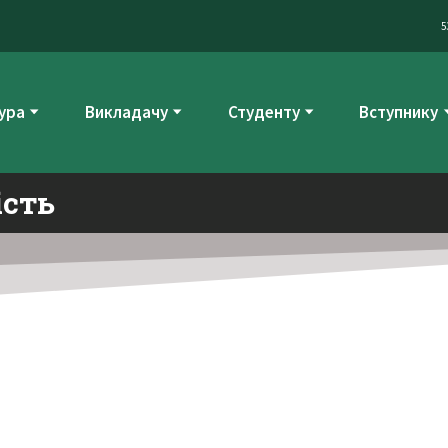
5
ура
Викладачу
Студенту
Вступнику
ість