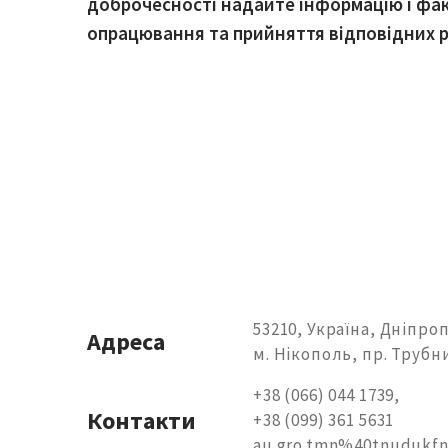
доброчесності надайте інформацію і фа
опрацювання та прийняття відповідних 
53210, Україна, Дніпро
Адреса
м. Нікополь, пр. Трубни
+38 (066) 044 1739,
Контакти
+38 (099) 361 5631
au.gro.tmn%40tnudukf