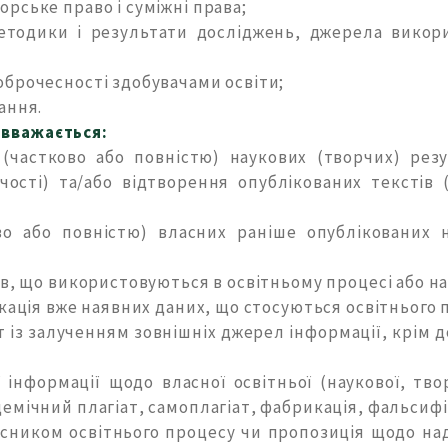
рське право і суміжні права;
етодики і результати досліджень, джерела викори
оброчесності здобувачами освіти;
ання.
 вважається:
(частково або повністю) наукових (творчих) рез
рчості) та/або відтворення опублікованих текстів
о або повністю) власних раніше опублікованих 
ів, що використовуються в освітньому процесі або н
ікація вже наявних даних, що стосуються освітнього
т із залученням зовнішніх джерел інформації, крім 
інформації щодо власної освітньої (наукової, творч
емічний плагіат, самоплагіат, фабрикація, фальсифі
асником освітнього процесу чи пропозиція щодо над