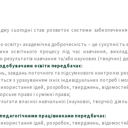
джу сьогодні став розвиток системи забезпечення
Про освіту» академічна доброчесність – це сукупніст
ки освітнього процесу під час навчання, виклад
о результатів навчання та/або наукових (творчих) д
здобувачами освіти передбачає:
нь, завдань поточного та підсумкового контролю рез
ться з урахуванням їхніх індивідуальних потреб і м
 використання ідей, розробок, тверджень, відомосте
рське право і суміжні права;
ультати власної навчальної (наукової, творчої) діял
 педагогічними працівниками передбачає:
 використання ідей, розробок, тверджень, відомосте