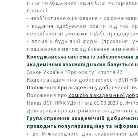
пільг чи будь-яких інших благ матеріаль
процесі;
• необ’єктивне оцінювання – свідоме зави
• надання здобувачам освіти під час 
передбачених умовами та/або процедурам
• вплив у будь-якій формі (прохання, у
працівника з метою здійснення ним необ’
Коледжанська система із забезпечення 
академічних взаємовідносин базується 
Закон України “Про освіту” стаття 42
Кодекс академічної доброчесності ВСП Н
Положення про академічну доброчесність 
Положення про
комісію з академічної до
Наказ ВСП НФК УДУНТ від 01.09.2023 р. №7
Декларація про дотримання академічної 
Група сприяння академічній доброчесн
проводить популяризаційну та інформаці
• до Міжнародного дня академічної до