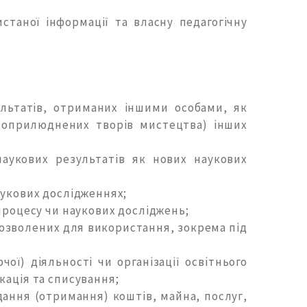
станої інформації та власну педагогічну
ультатів, отриманих іншими особами, як
 (оприлюднених творів мистецтва) інших
наукових результатів як нових наукових
аукових дослідженнях;
 процесу чи наукових досліджень;
дозволених для використання, зокрема під
ої) діяльності чи організації освітнього
кація та списування;
ання (отримання) коштів, майна, послуг,