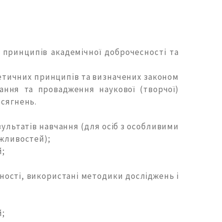
 принципів академічної доброчесності та
ь етичних принципів та визначених законом
ання та провадження наукової (творчої)
осягнень.
ультатів навчання (для осіб з особливими
ожливостей);
й;
ьності, використані методики досліджень і
й;