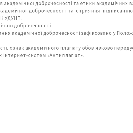
 академічної доброчесності та етики академічних в
академічної доброчесності та сприяння підписанню
К УДУНТ.
чної доброчесності.
ання академічної доброчесності зафіксовано у Полож
ість ознак академічного плагіату обов’язково перед
 інтернет-систем «Антиплагіат».