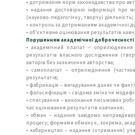
• дотримання норм законодавства про авто
• надання достовірної інформації про м
(науково-педагогічну, творчу) діяльність;
• контроль за дотриманням академічної д
• об’єктивне оцінювання результатів навч
Порушенням академічної доброчесності
• академічний плагіат – оприлюднення 
результатів власного дослідження (тво
авторів без зазначення авторства;
• самоплагіат – оприлюднення (частков
результатів;
• фабрикація – вигадування даних чи факт
• фальсифікація – свідома зміна чи модиф
• списування – виконання письмових робі
час оцінювання результатів навчання;
• обман – надання завідомо неправдивої 
процесу; формами обману є, зокрема, акад
• хабарництво – надання (отримання) уч