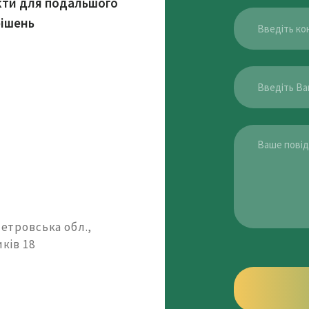
кти для подальшого
рішень
петровська обл.,
ків 18
n