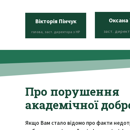
Оксана 
Вікторія Пінчук
заст. директ
голова, заст. директора з НР
Про порушення
академічної добр
Якщо Вам стало відомо про факти недот