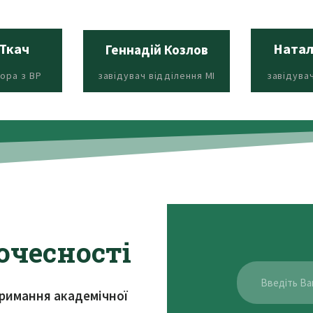
Ткач
Натал
Геннадій Козлов
ора з ВР
завідувач відділення МІ
завідува
очесності
римання академічної