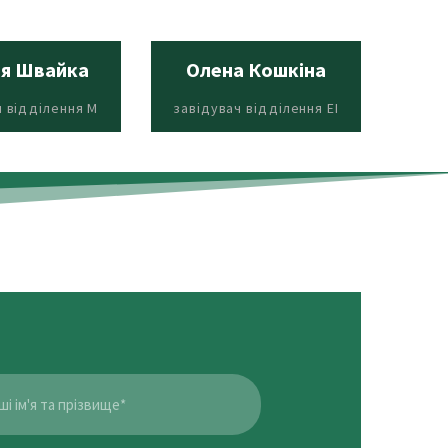
я Швайка
Олена Кошкіна
Людм
ме
ч відділення М
завідувач відділення ЕІ