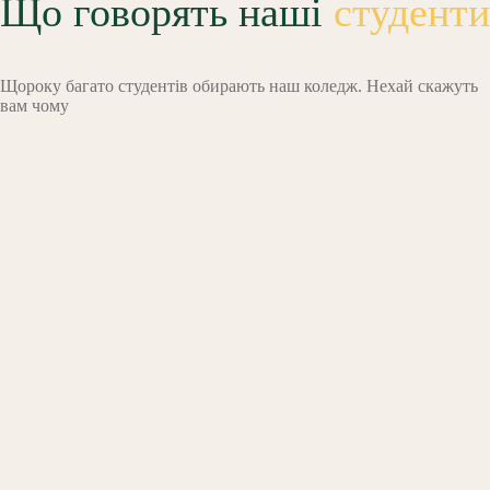
Що говорять наші
студенти
Щороку багато студентів обирають наш коледж. Нехай скажуть
вам чому
яшко
 що я
ся у
 але
ютно
ний.
аюся
дома,
ів і
 з
чами.
15,