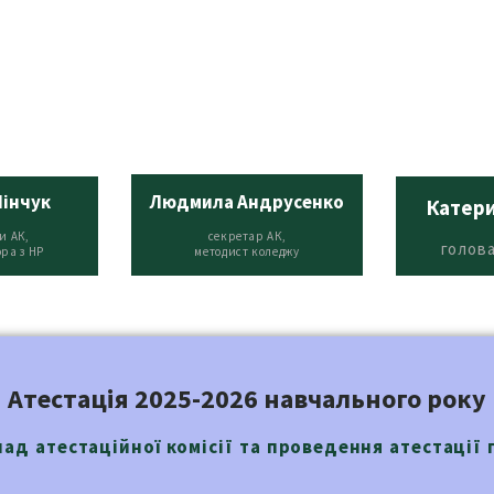
Пінчук
Людмила Aндрусенко
Катер
и АК,
секретар АК,
голов
ора з НР
методист коледжу
Атестація 2025-2026 навчального року
лад атестаційної комісії та проведення атестації 