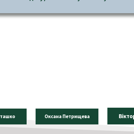
Вікто
сташко
Оксана Петрищева