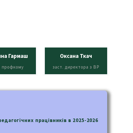
ина Гармаш
Оксана Ткач
Н
а профкому
заст. директора з ВР
кері
педагогічних працівників в 2025-2026