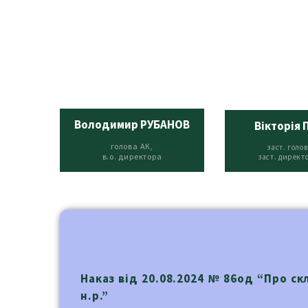
Володимир РУБАНОВ
Вікторія 
голова АК,
заст. голов
в.о. директора
заст. директ
Наказ від 20.08.2024 № 86од “Про ск
н.р.”