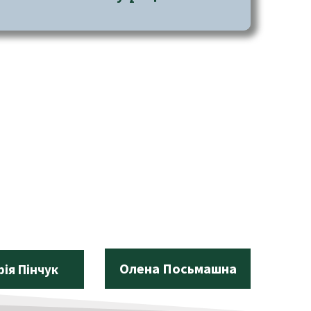
Олена Посьмашна
рія Пінчук
Вол