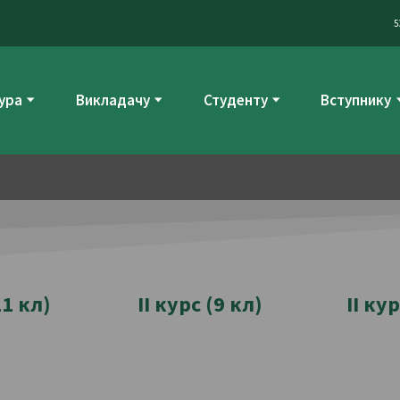
5
ура
Викладачу
Студенту
Вступнику
11 кл)
ІІ курс (9 кл)
ІІ ку