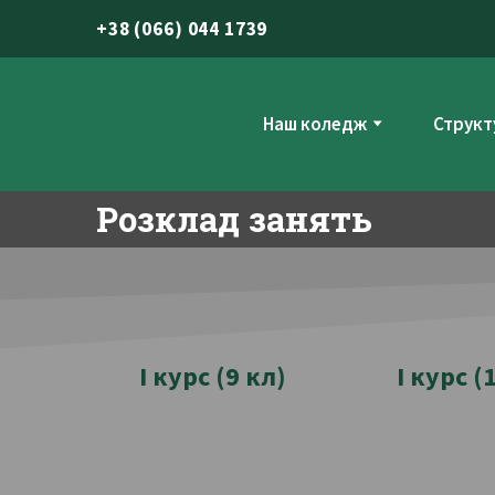
+
38 (066) 044 1739
Наш коледж
Структ
Розклад занять
І курс (9 кл)
І курс (