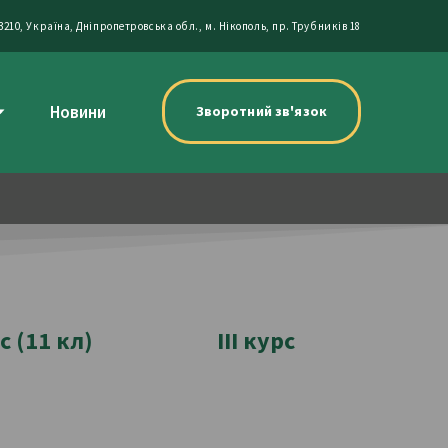
3210, Україна, Дніпропетровська обл., м. Нікополь, пр. Трубників 18
Новини
Зворотний зв'язок
рс (11 кл)
ІІІ курс