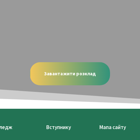
Завантажити розклад
ледж
Вступнику
Мапа сайту