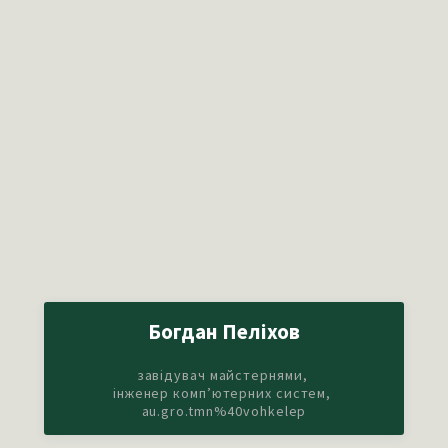
Богдан Пеліхов
завідувач майстернями,
інженер комп’ютерних систем,
au.gro.tmn%40vohkelep