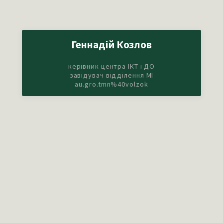
Геннадій Козлов
керівник центра ІКТ і ДО
завідувач відділення МІ
au.gro.tmn%40volzok