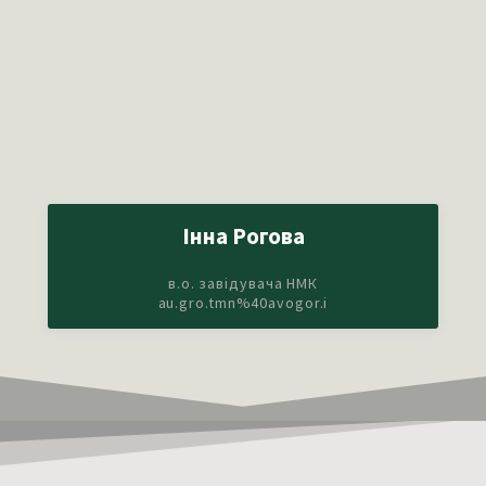
Інна Рогова
в.о. завідувача НМК
au.gro.tmn%40avogor.i