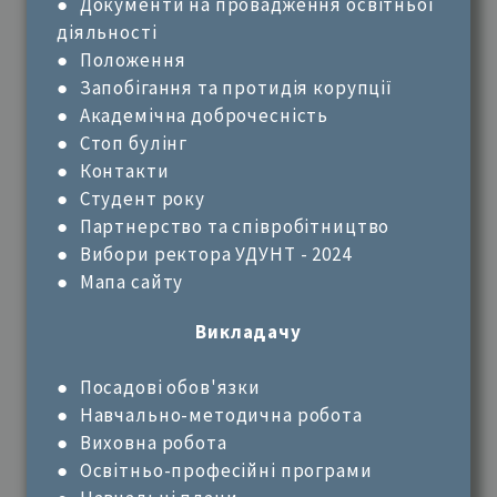
●
Документи на провадження освітньої
діяльності
●
Положення
●
Запобігання та протидія корупції
●
Академічна доброчесність
●
Стоп булінг
●
Контакти
●
Студент року
●
Партнерство та співробітництво
● Вибори ректора УДУНТ - 2024
●
Мапа сайту
Викладачу
●
Посадові обов'язки
●
Навчально-методична робота
●
Виховна робота
●
Освітньо-професійні програми