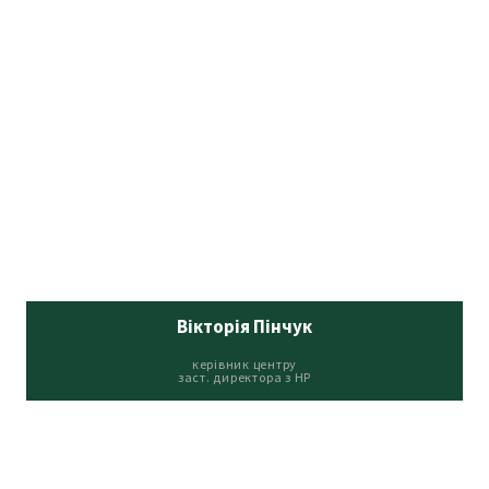
Вікторія Пінчук
керівник центру
заст. директора з НР