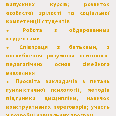
випускних курсів; розвиток
особистої зрілості та соціальної
компетенції студентів
Робота з обдарованими
●
студентами
Співпраця з батьками, з
●
поглиблення розуміння психолого-
педагогічних основ сімейного
виховання
Просвіта викладачів з питань
●
гуманістичної психології, методів
підтримки дисципліни, навичок
конструктивних переговорів; участь
у розробці навчальних програ
м.