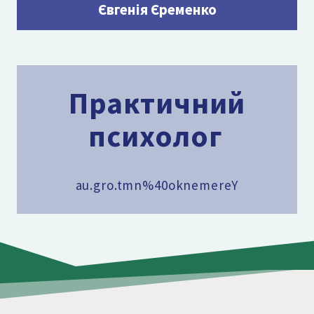
Євгенія Єременко
Практичний
психолог
au.gro.tmn%40oknemereY