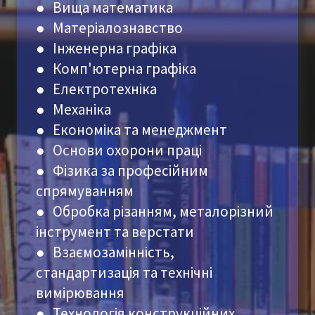
●
Вища математика
●
Матеріалознавство
●
Інженерна графіка
●
Комп'ютерна графіка
●
Електротехніка
● Механіка
● Економіка та менеджмент
● Основи охорони праці
● Фізика за професійним
спрямуванням
●
Обробка різанням, металорізний
інструмент та верстати
●
Взаємозамінність,
стандартизація та технічні
вимірювання
●
Технологія конструкційних