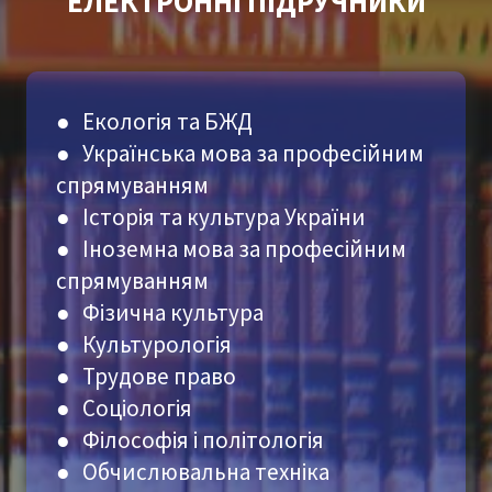
ЕЛЕКТРОННІ ПІДРУЧНИКИ
●
Екологія
та
БЖД
● Українська мова за професійним
спрямуванням
● Історія та культура України
● Іноземна мова за професійним
спрямуванням
● Фізична культура
●
Культурологія
● Трудове право
● Соціологія
● Філософія
і політологія
● Обчислювальна техніка