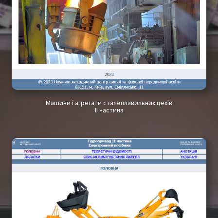
Машини і агрегати сталеплавильних цехів
II частина