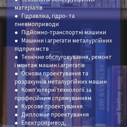
матеріалів
●
Гідравліка, гідро- та
пневмоприводи
●
Підйомно-транспортні машини
●
Машини і агрегати металургійних
підприємств
●
Технічне обслуговування, ремонт
і монтаж машин і агрегатів
●
Основи проектування та
розрахунків металургійних машин
●
Комп’ютерні технології за
професійним спрямуванням
●
Курсове проектування
●
Дипломне проектування
●
Електропривод,