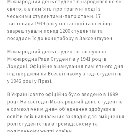
Міжнародний день студентів народився не як
свято, а в пам'ять про трагічні події з
чеськими студентами-патріотами. 17
листопада 1939 року гестапівці та есесівці
заарештували понад 1200 студентів та
посадили їх до концтабору в Заксенгаузен.
Міжнародний день студентів заснувала
Міжнародна Рада Студентів у 1941 році в
Лондоні. Офіційне вшанування пам'ятного дня
підтвердили на Всесвітньому з'їзді студентів
у 1946 році у Празі.
В Україні свято офіційно було введено в 1999
році. На сьогодні Міжнародний день студентів
є символічним днем ​​об’єднання здобувачів
освіти всіх навчальних закладів для зміцнення
ролі студентства в громадському та
політичному житті країни.