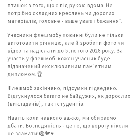
пташок з того, що є під рукою вдома. Не
потрібно складних креслень чи дорогих
матеріалів, головне - ваше увага і бажання".
Учасники флешмобу повинні були не тільки
виготовити річницю, але й зробити фото чи
відео та надіслати до 5 лютого 2026 року. За
участь у флешмобі кожен учасник буде
відзначений ексклюзивним пам'ятним
дипломом.🏆
Флешмоб закінчено, підсумки підведено.
Відгукнулося багато не байдужих, як дорослих
(викладачів), так і студентів.
Навіть коли навколо важко, ми обираємо
дбати. Бо людяність - це те, що ворогу ніколи
не зламати!🪺🐦♥️