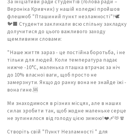
За ініціативи ради студентів (голова ради –
Вероніка Кривчик) у нашій коледжі пройшов
флешмоб "Пташиний пункт незламності"!🕊
🐦‍⬛️ Студенти закликали всю спільну закладку
долучитися до цього важливого заходу
щемливими словами:
"Наше життя зараз - це постійна боротьба, і не
тільки для людей. Коли температура падає
нижче -10°C, маленька пташка втрачає за ніч
до 10% власної ваги, щоб просто не
замерзнути. Якщо до ранку вона не знайде їжі -
вона гине.🆘
Ми знаходимося в різних місцях, але в наших
силах зробити так, щоб жодне маленьке серце
не зупинилося від голоду цією зимою!❤️‍🩹🫶🧣
Створіть свій "Пункт Незламності " для