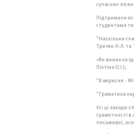
сучасних пісен
Підтримали ест
студентами те
"Наскільки гли
Третяк Н.Л. та 
«Як виникла ід
Піхтіна О.І.);
"8 вересня - М
"Граматика кер
Усі ці заходи 
грамотності в 
письмової, осо