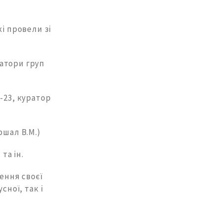
і провели зі
ратори груп
-23, куратор
ршал В.М.)
та ін.
ення своєї
сної, так і