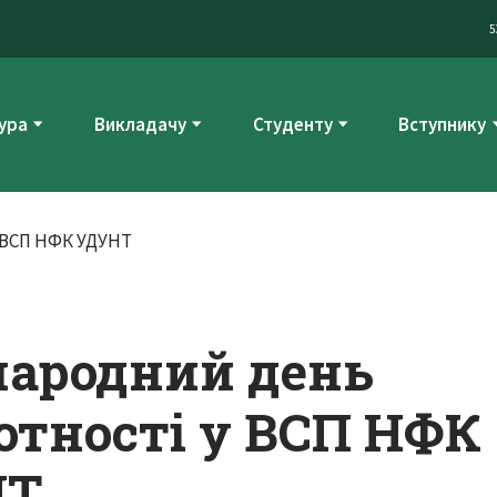
5
ура
Викладачу
Студенту
Вступнику
ародний день
отності у ВСП НФК
НТ