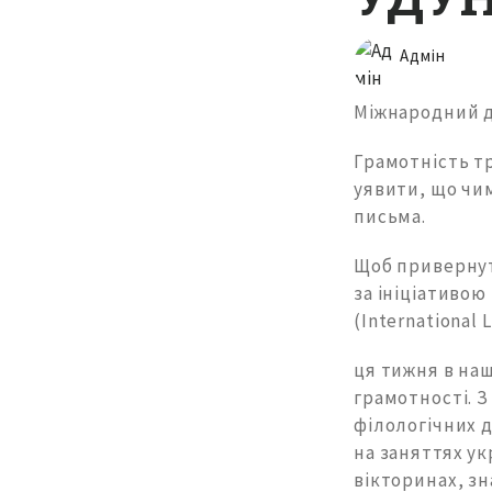
Адмін
Міжнародний д
Грамотність т
уявити, що чим
письма.
Щоб привернут
за ініціативо
(International
ця тижня в на
грамотності. З 
філологічних 
на заняттях ук
вікторинах, зн