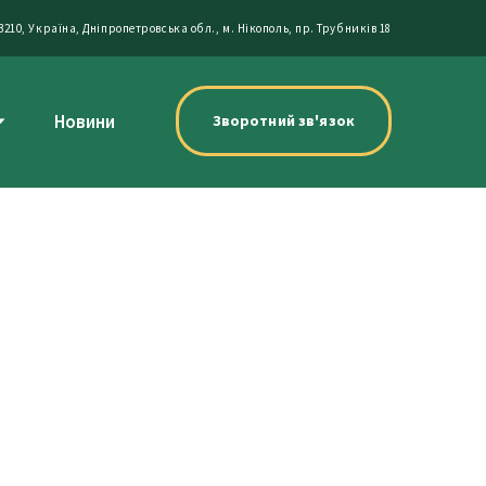
3210, Україна, Дніпропетровська обл., м. Нікополь, пр. Трубників 18
Новини
Зворотний зв'язок