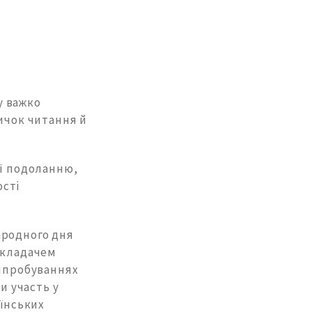
у важко
вичок читання й
її подоланню,
ості
ародного дня
викладачем
випробуваннях
и участь у
аїнських