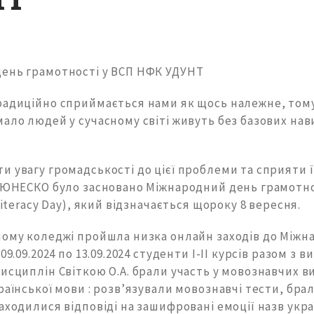
ень грамотності у ВСП НФК УДУНТ
радиційно сприймається нами як щось належне, том
ало людей у ​​сучасному світі живуть без базових на
и увагу громадськості до цієї проблеми та сприяти 
ю ЮНЕСКО було засновано Міжнародний день грамотн
 Literacy Day), який відзначається щороку 8 вересня.
шому коледжі пройшла низка онлайн заходів до Міжн
09.09.2024 по 13.09.2024 студенти І-ІІ курсів разом з 
дисциплін Світкою О.А. брали участь у мовознавчих 
раїнської мови : розв’язували мовознавчі тести, брал
аходилися відповіді на зашифровані емоції назв укр