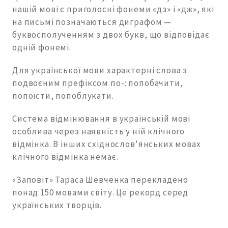
нашій мові є приголосні фонеми «дз» і «дж», які
на письмі позначаються диграфом —
буквосполученням з двох букв, що відповідає
одній фонемі.
Для української мови характерні слова з
подвоєним префіксом по-: попобачити,
попоїсти, попоблукати.
Система відмінювання в українській мові
особлива через наявність у ній клічного
відмінка. В інших східнослов'янських мовах
клічного відмінка немає.
«Заповіт» Тараса Шевченка перекладено
понад 150 мовами світу. Це рекорд серед
українських творців.