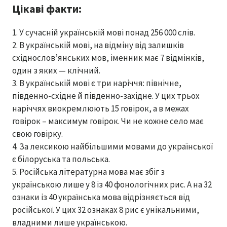
Цікаві факти:
У сучасній українській мові понад 256 000 слів.
В українській мові, на відміну від залишків
східнослов’янських мов, іменник має 7 відмінків,
один з яких — клічний.
В українській мові є три наріччя: північне,
південно-східне й південно-західне. У цих трьох
наріччях виокремлюють 15 говірок, а в межах
говірок – максимум говірок. Чи не кожне село має
свою говірку.
За лексикою найбільшими мовами до української
є білоруська та польська.
Російська літературна мова має збіг з
українською лише у 8 із 40 фонологічних рис. А на 32
ознаки із 40 українська мова відрізняється від
російської. У цих 32 ознаках 8 рис є унікальними,
владними лише українською.