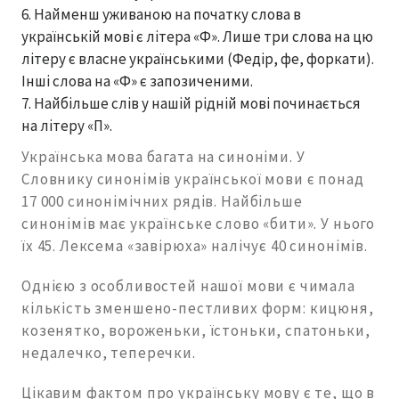
Найменш уживаною на початку слова в
українській мові є літера «Ф». Лише три слова на цю
літеру є власне українськими (Федір, фе, форкати).
Інші слова на «Ф» є запозиченими.
Найбільше слів у нашій рідній мові починається
на літеру «П».
Українська мова багата на синоніми. У
Словнику синонімів української мови є понад
17 000 синонімічних рядів. Найбільше
синонімів має українське слово «бити». У нього
їх 45. Лексема «завірюха» налічує 40 синонімів.
Однією з особливостей нашої мови є чимала
кількість зменшено-пестливих форм: кицюня,
козенятко, вороженьки, їстоньки, спатоньки,
недалечко, теперечки.
Цікавим фактом про українську мову є те, що в