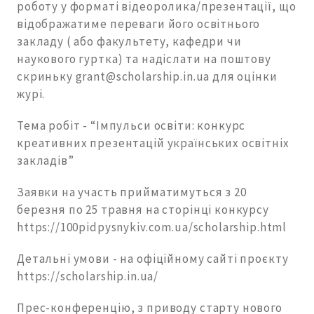
роботу у форматі відеоролика/презентації, що
відображатиме переваги його освітнього
закладу ( або факультету, кафедри чи
наукового гуртка) та надіслати на поштову
скриньку grant@scholarship.in.ua для оцінки
журі.
Тема робіт - “Імпульси освіти: конкурс
креативних презентацій українських освітніх
закладів”
Заявки на участь прийматимуться з 20
березня по 25 травня на сторінці конкурсу
https://100pidpysnykiv.com.ua/scholarship.html
Детальні умови - на офіційному сайті проєкту
https://scholarship.in.ua/
Прес-конференцію, з приводу старту нового