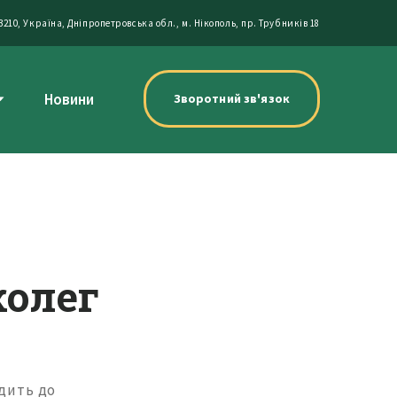
3210, Україна, Дніпропетровська обл., м. Нікополь, пр. Трубників 18
Новини
Зворотний зв'язок
колег
одить до