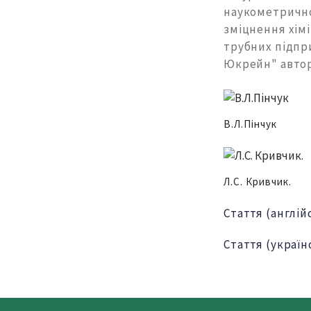
наукометрично
зміцнення хім
трубних підпр
Юкрейн" автор
В.Л.Пінчук
Л.С. Кривчик.
Стаття (англій
Стаття (україн