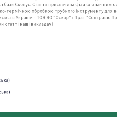
ї бази Скопус. Стаття присвячена фізико-хімічним 
іко-термічною обробкою трубного інструменту для 
иємств України - ТОВ ВО "Оскар" і Прат "Сентравіс 
и статті наші викладачі
ська)
ська)