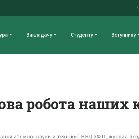
5
ура
Викладачу
Студенту
Вступнику
ова робота наших 
ання атомної науки и техніки" ННЦ ХФТІ, журнал вх