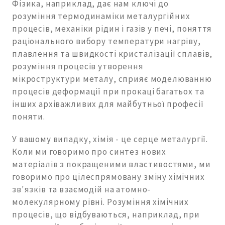
Фізика, наприклад, дає нам ключі до
розуміння термодинаміки металургійних
процесів, механіки рідин і газів у печі, поняття
раціонального вибору температури нагріву,
плавлення та швидкості кристалізації сплавів,
розуміння процесів утворення
мікроструктури металу, сприяє моделюванню
процесів деформації при прокаці багатьох та
інших архіважливих для майбутньої професії
поняти.
У вашому випадку, хімія - це серце металургії.
Коли ми говоримо про синтез нових
матеріалів з покращеними властивостями, ми
говоримо про цілеспрямовану зміну хімічних
зв'язків та взаємодій на атомно-
молекулярному рівні. Розуміння хімічних
процесів, що відбуваються, наприклад, при