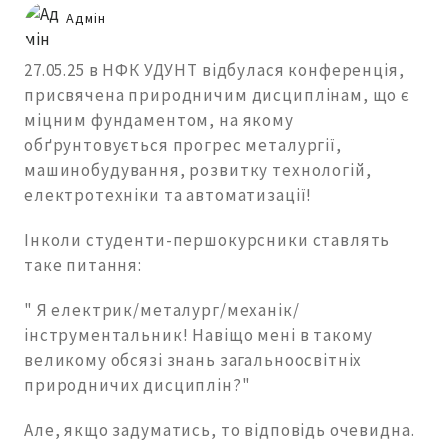
Адмін
27.05.25 в НФК УДУНТ відбулася конференція,
присвячена природничим дисциплінам, що є
міцним фундаментом, на якому
обґрунтовується прогрес металургії,
машинобудування, розвитку технологій,
електротехніки та автоматизації!
Інколи студенти-першокурсники ставлять
таке питання:
" Я електрик/металург/механік/
інструментальник! Навіщо мені в такому
великому обсязі знань загальноосвітніх
природничих дисциплін?"
Але, якщо задуматись, то відповідь очевидна.