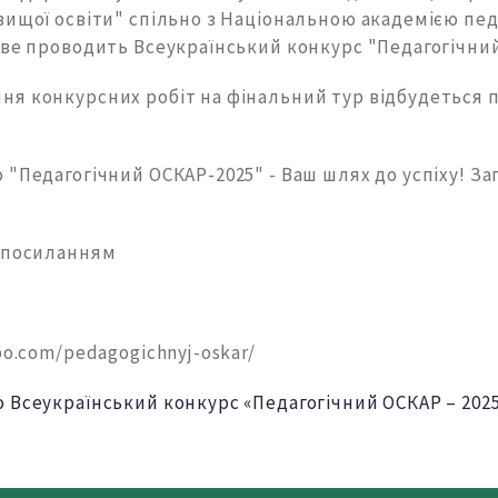
вищої освіти" спільно з Національною академією пед
ове проводить Всеукраїнський конкурс "Педагогічний
ня конкурсних робіт на фінальний тур відбудеться 
 "Педагогічний ОСКАР-2025" - Ваш шлях до успіху! З
 посиланням
po.com/pedagogichnyj-oskar/
 Всеукраїнський конкурс «Педагогічний ОСКАР – 202