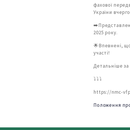
фахової перед
України вчерг
➡️Представлен
2025 року.
🌟Впевнені, що
участі!
Детальніше за
⤵️⤵️⤵️
https://nmc-vf
Положення про