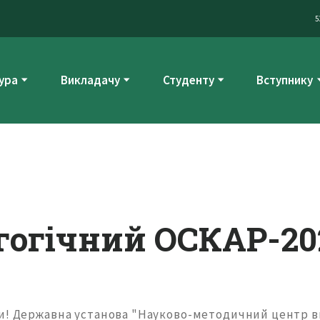
5
ура
Викладачу
Студенту
Вступнику
гогічний ОСКАР-20
и! Державна установа "Науково-методичний центр в