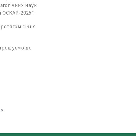
агогічних наук
 ОСКАР-2025".
протягом січня
апрошуємо до
5»