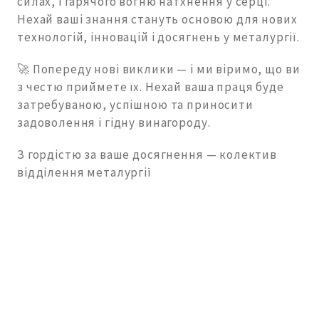
силах, і гарячого вогню натхнення у серці.
Нехай ваші знання стануть основою для нових
технологій, інновацій і досягнень у металургії.
🚀 Попереду нові виклики — і ми віримо, що ви
з честю приймете їх. Нехай ваша праця буде
затребуваною, успішною та приносити
задоволення і гідну винагороду.
З гордістю за ваше досягнення — колектив
відділення металургії