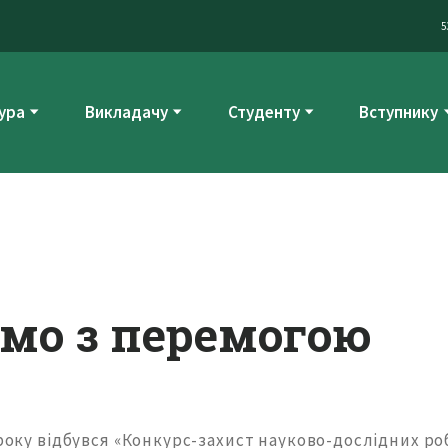
5
ура
Викладачу
Студенту
Вступнику
ємо з перемогою
 року відбувся «Конкурс-захист науково-дослідних роб