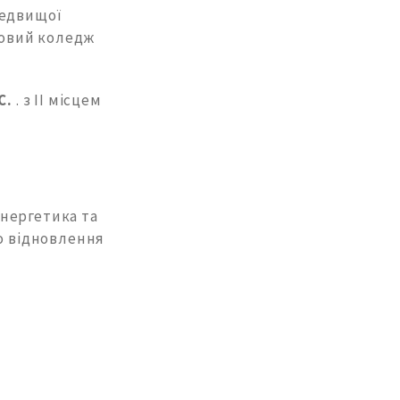
редвищої
ховий коледж
С.
. з ІІ місцем
енергетика та
го відновлення