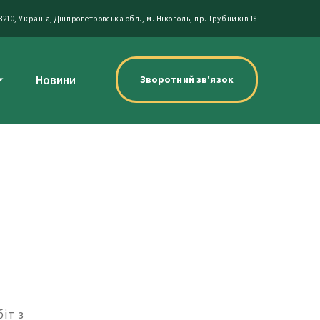
3210, Україна, Дніпропетровська обл., м. Нікополь, пр. Трубників 18
Новини
Зворотний зв'язок
іт з