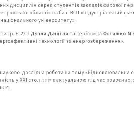
них дисциплін серед студентів закладів фахової пе
етровської області» на базі ВСП «Індустріальний фа
національного університету» .
та гр. Е-22 1
Дятла Даніїла
та керівника
Осташко М.
нергоефективні технології та енергозбереження».
​науково-дослідна робота на тему «Відновлювальна ​​
ість у XXI столітті» є актуальною під час повоєнно
ння.