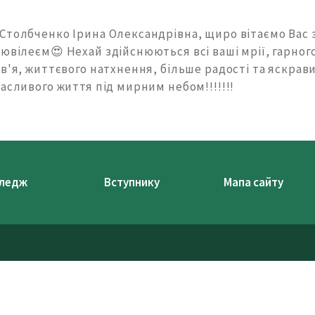
Столбченко Ірина Олександрівна, щиро вітаємо Вас 
ювілеєм😍 Нехай здійснюються всі ваші мрії, гарног
в'я, життєвого натхнення, більше радості та яскрави
асливого життя під мирним небом!!!!!!!
ледж
Вступнику
Мапа сайту