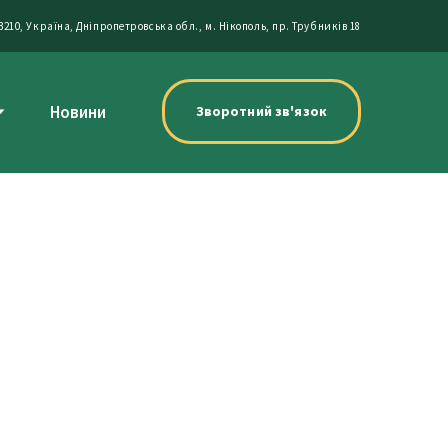
3210, Україна, Дніпропетровська обл., м. Нікополь, пр. Трубників 18
Новини
Зворотний зв'язок