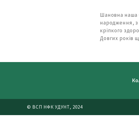
Шановна наша 
народження, з 
кріпкого здоро
Довгих років щ
Ко
© ВСП НФК УДУНТ, 2024