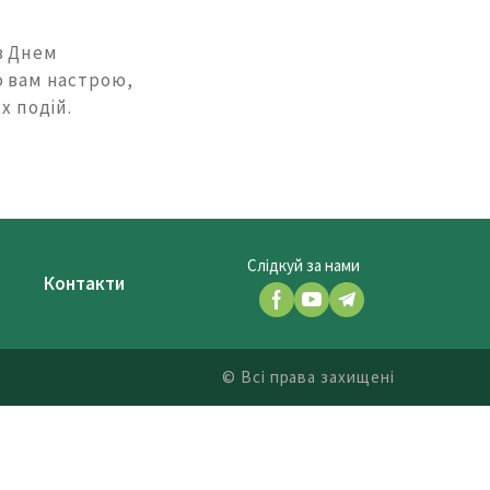
з Днем
о вам настрою,
х подій.
Слідкуй за нами
Контакти
© Всі права захищені