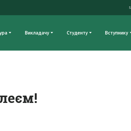
5
ура
Викладачу
Студенту
Вступнику
ілеєм!