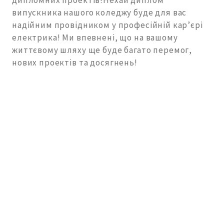
дипломних проектів!Нехай диплом
випускника нашого коледжу буде для вас
надійним провідником у професійній карʼєрі
електрика! Ми впевнені, що на вашому
життєвому шляху ще буде багато перемог,
нових проектів та досягнень!