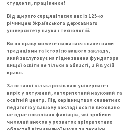
студенти, працівники!
Від щирого серця вітаємо вас із 125-ю
річницею Українського державного
університету науки і технологій.
Ви по праву можете пишатися славетними
традиціями та історією вашого закладу,
який заслуговує на гідне звання фундатора
вищої освіти не тільки в області, а й в усій
країні.
За останні кілька років ваш університет
виріс у потужний, авторитетний науковий та
освітній центр. Під керівництвом славетних
педагогів у вашому закладі освіти виховано
не одне покоління фахівців, які зробили
чималий внесок у розвиток пріоритетних
областей вітчизняної науки та техніки.