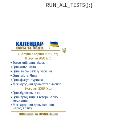
RUN_ALL_TESTS(); }