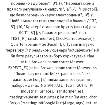
порівняно з дуговою", 'В'}, {7, "Перевага схеми
прямого регулювання напруги", 'Б'}, {8, "Пристрій,
що безпосередньо керує електродами", 'В'}, {9,
"Найбільша стаття витрат енергії в балансі ДСП",
'В'}, {10, "Критерії сталевого брухту (шихти) для
ДСП", 'Б'} }; // Параметризований тест
TEST_P(TransformerTest, CheckCorrectAnswer) {
QuizItem param = GetParam(); // Тут ми імітуємо
перевірку. // У реальному сценарії 'actualAnswer' міг
би бути результатом вибору користувача. char
actualAnswer = param.correctAnswer;
EXPECT_EQ(actualAnswer, param.correctAnswer) <<
"Помилка у питанні №" << param.id << ": " <<
param.question; } // Ініціалізація тестування з
набором даних INSTANTIATE_TEST_SUITE_P(
IndustrialFurnaces, TransformerTest,
::testing::ValuesIn(testData) ); int main(int argc, char
**argv) { ::testing::InitGoogleTest(&argc, argv); return