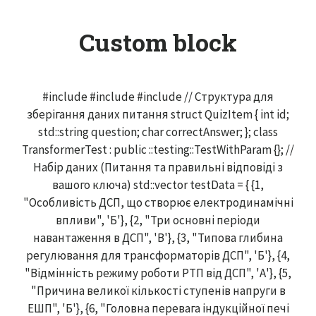
Custom block
#include
#include
#include
// Структура для
зберігання даних питання struct QuizItem { int id;
std::string question; char correctAnswer; }; class
TransformerTest : public ::testing::TestWithParam
{}; //
Набір даних (Питання та правильні відповіді з
вашого ключа) std::vector
testData = { {1,
"Особливість ДСП, що створює електродинамічні
впливи", 'Б'}, {2, "Три основні періоди
навантаження в ДСП", 'В'}, {3, "Типова глибина
регулювання для трансформаторів ДСП", 'Б'}, {4,
"Відмінність режиму роботи РТП від ДСП", 'А'}, {5,
"Причина великої кількості ступенів напруги в
ЕШП", 'Б'}, {6, "Головна перевага індукційної печі