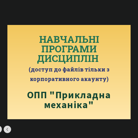
НАВЧАЛЬНІ
ПРОГРАМИ
ДИСЦИПЛІН
(доступ до файлів тільки з
корпоративного акаунту)
ОПП "Прикладна
механіка"