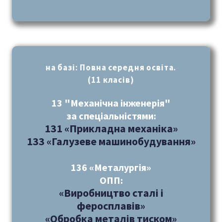
на базі: Повна середня освіта.
(11 класів)
13 "Механічна інженерія"
за спеціальністями:
131 «Прикладна механіка»
133 «Галузеве машинобудування»
136 «Металургія»
ОПП:
«Виробництво сталі і
феросплавів»
«Обробка металів тиском»